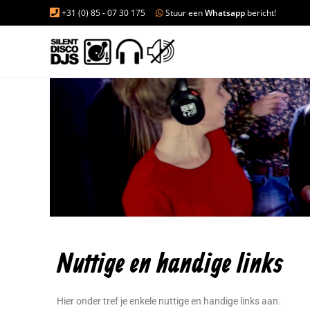
+31 (0) 85 - 07 30 175
Stuur een
Whatsapp
bericht!
Nuttige en handige links
Hier onder tref je enkele nuttige en handige links aan.