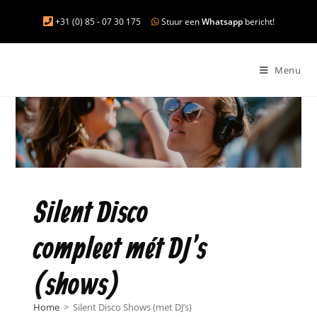
+31 (0) 85 - 07 30 175
Stuur een
Whatsapp
bericht!
Menu
Silent Disco
compleet mét DJ's
(shows)
Home
>
Silent Disco Shows (met DJ’s)