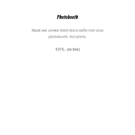
Photobooth
Maak een unieke silent-disco-selfie met onze
photobooth. Incl prints.
€375,- (ex btw)