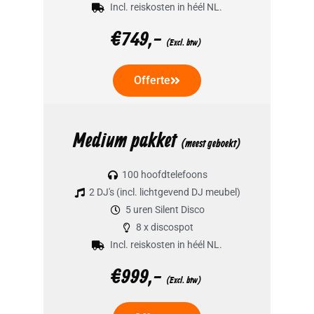
Incl. reiskosten in héél NL.
€749,-
(Excl. btw)
Offerte
Medium pakket
(meest geboekt)
100 hoofdtelefoons
2 DJ's (incl. lichtgevend DJ meubel)
5 uren Silent Disco
8 x discospot
Incl. reiskosten in héél NL.
€999,-
(Excl. btw)