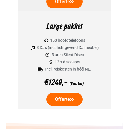
Offerte
Large pakket
150 hoofdtelefoons
3 DJ's (incl. lichtgevend DJ meubel)
5 uren Silent Disco
12 x discospot
Incl. reiskosten in héél NL.
€1249,-
(Excl. btw)
Offerte