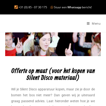
+31 (0) 85 - 07 30 175
Stuur een
Whatsapp
bericht!
Menu
Offerte op maat (voor het kopen van
Silent Disco materiaal)
Wil je Silent Disco apparatuur kopen, maar zie je door de
bomen het bos niet meer? Dan geven wij je uiteraard
graag passend advies. Laat hieronder weten hoe je we