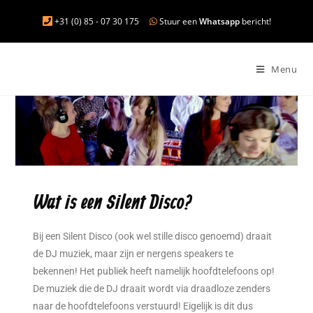
+31 (0) 85 - 07 30 175
Stuur een
Whatsapp
bericht!
Menu
Wat is een Silent Disco?
Bij een Silent Disco (ook wel stille disco genoemd) draait
de DJ muziek, maar zijn er nergens speakers te
bekennen! Het publiek heeft namelijk hoofdtelefoons op!
De muziek die de DJ draait wordt via draadloze zenders
naar de hoofdtelefoons verstuurd! Eigelijk is dit dus