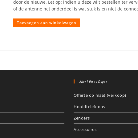
door de nieuwe. Let op: indien u deze wilt bestellen ter verv
of de antenne het onderdeel is wat stuk is en niet de connec
Toevoegen aan winkelwagen
Silent Disco Kopen
Offerte op maat (verkoop)
Hoofdtelefoons
Zenders
Accessoires