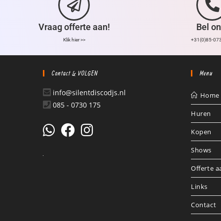
Vraag offerte aan!
Bel on
Klik hier >>
+31(0)85-07
Contact & VOLGEN
Menu
info@silentdiscodjs.nl
Home
085 - 0730 175
Huren
Kopen
Shows
Offerte 
Links
Contact