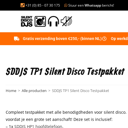
+31 (0) 85 - 07 30 175
Stuur een
Whatsapp
bericht!
Gratis verzending boven €250,- (binnen NL)
Op werkda
SDDJS TP1 Silent Disco Testpakket
Home
>
Alle producten
>
SDDJS TP1 Silent Disco Testpakket
Compleet testpakket met alle benodigdheden voor silent disco.
voordat je een grote set aanschaft! Deze set is inclusief:
– 1x
SDDJS HP1 hoofdtelefoon
.