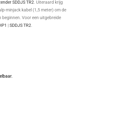
 zender SDDJS TR2
. Uiteraard krijg
tulp-minjack kabel (1,5 meter) om de
an beginnen. Voor een uitgebreide
HP1
|
SDDJS TR2
.
elbaar.