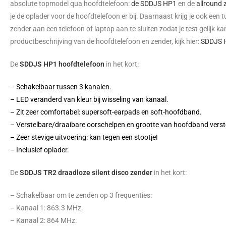
absolute topmodel qua hoofdtelefoon:
de SDDJS HP1
en de
allround
je de oplader voor de hoofdtelefoon er bij. Daarnaast krijg je ook een 
zender aan een telefoon of laptop aan te sluiten zodat je test gelijk k
productbeschrijving van de hoofdtelefoon en zender, kijk hier:
SDDJS 
De
SDDJS HP1 hoofdtelefoon
in het kort:
– Schakelbaar tussen 3 kanalen.
– LED veranderd van kleur bij wisseling van kanaal.
– Zit zeer comfortabel: supersoft-earpads en soft-hoofdband.
– Verstelbare/draaibare oorschelpen en grootte van hoofdband verst
– Zeer stevige uitvoering: kan tegen een stootje!
– Inclusief oplader.
De
SDDJS TR2 draadloze silent disco zender
in het kort:
– Schakelbaar om te zenden op 3 frequenties:
– Kanaal 1: 863.3 MHz.
– Kanaal 2: 864 MHz.