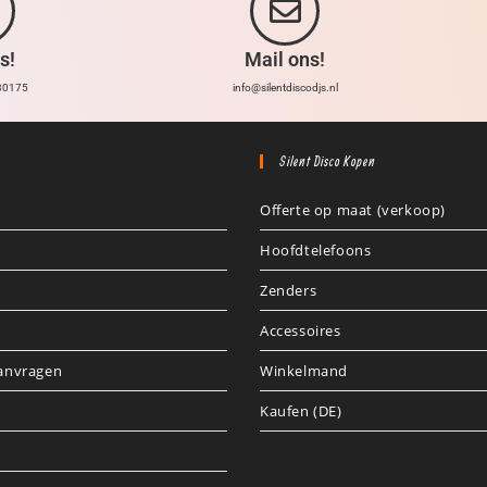
s!
Mail ons!
30175
info@silentdiscodjs.nl
Silent Disco Kopen
Offerte op maat (verkoop)
Hoofdtelefoons
Zenders
Accessoires
aanvragen
Winkelmand
Kaufen (DE)