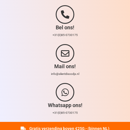
Bel ons!
+31(0)85-0730175
Mail ons!
info@silentdiscodjs.nl
Whatsapp ons!
+31(0)85-0730175
Gratis verzending boven €250,- (binnen NL)