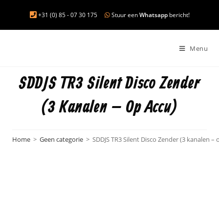
+31 (0) 85 - 07 30 175
Stuur een
Whatsapp
bericht!
Menu
SDDJS TR3 Silent Disco Zender
(3 Kanalen – Op Accu)
Home
>
Geen categorie
>
SDDJS TR3 Silent Disco Zender (3 kanalen – 