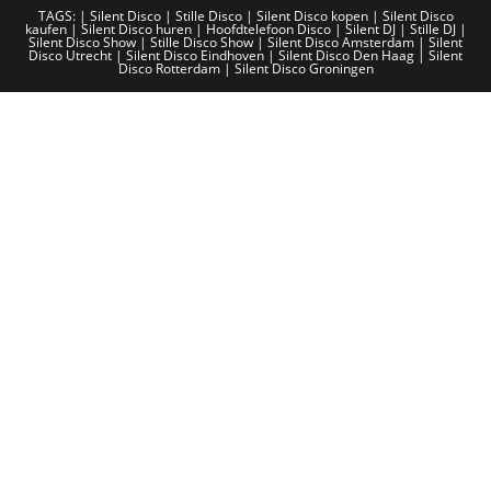
TAGS: |
Silent Disco
|
Stille Disco
|
Silent Disco kopen
|
Silent Disco
kaufen
|
Silent Disco huren
|
Hoofdtelefoon Disco
|
Silent DJ
|
Stille DJ
|
Silent Disco Show
|
Stille Disco Show
|
Silent Disco Amsterdam
|
Silent
Disco Utrecht
|
Silent Disco Eindhoven
|
Silent Disco Den Haag
|
Silent
Disco Rotterdam
|
Silent Disco Groningen