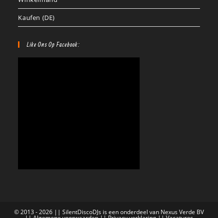
Kaufen (DE)
Like Ons Op Facebook:
© 2013 - 2026 || SilentDiscoDJs is een onderdeel van Nexus Verde BV
||
Algemene voorwaarden
||
Privacy verklaring
||
Vacatures