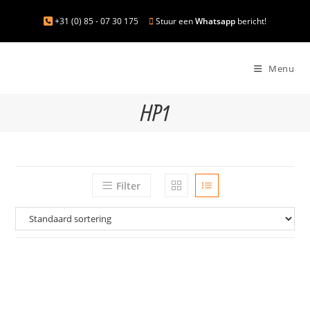
+31 (0) 85 - 07 30 175
Stuur een
Whatsapp
bericht!
Menu
HP1
Filter