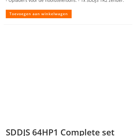
- Opladers voor de hoofdtelefoons. - 1x SDDJS TR2 zender.
Toevoegen aan winkelwagen
SDDJS 64HP1 Complete set