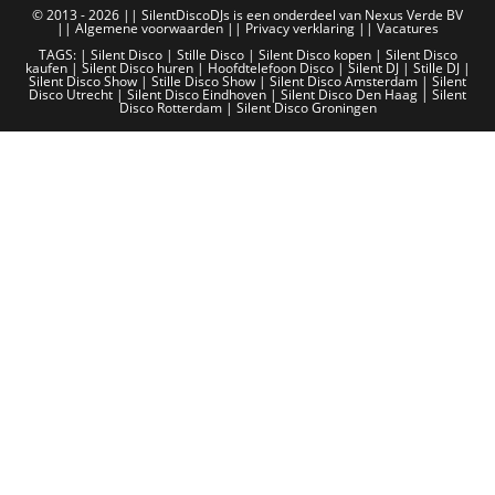
© 2013 - 2026 || SilentDiscoDJs is een onderdeel van Nexus Verde BV
||
Algemene voorwaarden
||
Privacy verklaring
||
Vacatures
TAGS: |
Silent Disco
|
Stille Disco
|
Silent Disco kopen
|
Silent Disco
kaufen
|
Silent Disco huren
|
Hoofdtelefoon Disco
|
Silent DJ
|
Stille DJ
|
Silent Disco Show
|
Stille Disco Show
|
Silent Disco Amsterdam
|
Silent
Disco Utrecht
|
Silent Disco Eindhoven
|
Silent Disco Den Haag
|
Silent
Disco Rotterdam
|
Silent Disco Groningen