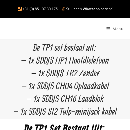
+31 (0) 85 - 07 30 175
Stuur een
Whatsapp
bericht!
Menu
De TP1 set bestaat uit:
– 1x SDDJS HP1 Hoofdtelefoon
– 1x SDDJS TR2 Zender
– 1x SDDJS CH04 Oplaadkabel
– 1x SDDJS CH16 Laadblok
– 1x SDDJS SI2 Tulp-minijack kabel
De TP1 Set Bestaat Uit: