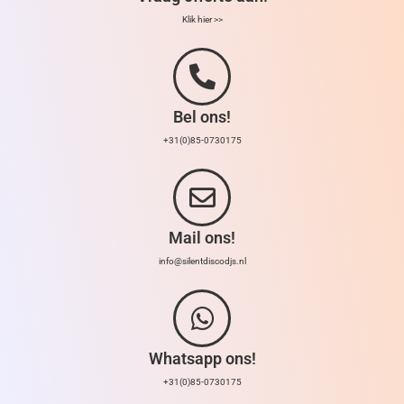
Klik hier >>
Bel ons!
+31(0)85-0730175
Mail ons!
info@silentdiscodjs.nl
Whatsapp ons!
+31(0)85-0730175