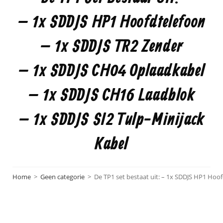
– 1x SDDJS HP1 Hoofdtelefoon
– 1x SDDJS TR2 Zender
– 1x SDDJS CH04 Oplaadkabel
– 1x SDDJS CH16 Laadblok
– 1x SDDJS SI2 Tulp-Minijack
Kabel
Home
>
Geen categorie
>
De TP1 set bestaat uit: – 1x SDDJS HP1 Ho