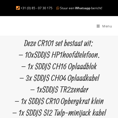
+31 (0) 85 - 07 30 175
Stuur een
Whatsapp
bericht!
Menu
Deze CR101 set bestaat uit:
– 10x SDDJS HP1 hoofdtelefoon.
– 1x SDDJS CH16 Oplaadblok
– 3x SDDJS CH04 Oplaadkabel
– 1x SDDJS TR2 zender
– 1x SDDJS CR10 Opbergkrat klein
– 1x SDDJS SI2 Tulp-minijack kabel