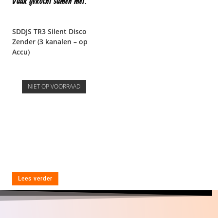
Vaak gekocht samen met:
SDDJS TR3 Silent Disco
Zender (3 kanalen – op
Accu)
NIET OP VOORRAAD
Lees verder