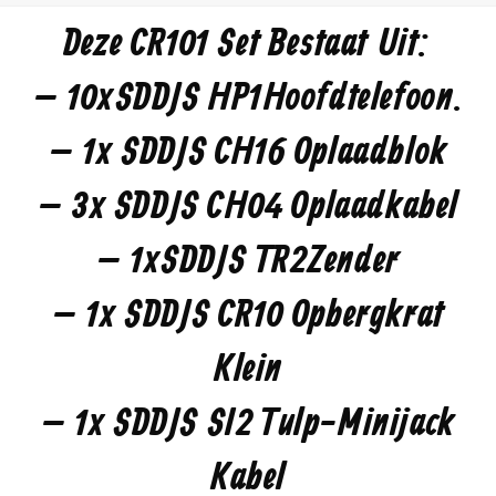
Deze CR101 Set Bestaat Uit:
– 10x SDDJS HP1 Hoofdtelefoon.
– 1x SDDJS CH16 Oplaadblok
– 3x SDDJS CH04 Oplaadkabel
– 1x SDDJS TR2 Zender
– 1x SDDJS CR10 Opbergkrat
Klein
– 1x SDDJS SI2 Tulp-Minijack
Kabel