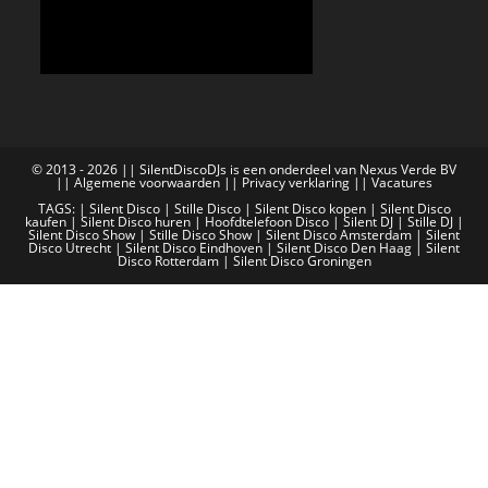
© 2013 - 2026 || SilentDiscoDJs is een onderdeel van Nexus Verde BV
||
Algemene voorwaarden
||
Privacy verklaring
||
Vacatures
TAGS: |
Silent Disco
|
Stille Disco
|
Silent Disco kopen
|
Silent Disco
kaufen
|
Silent Disco huren
|
Hoofdtelefoon Disco
|
Silent DJ
|
Stille DJ
|
Silent Disco Show
|
Stille Disco Show
|
Silent Disco Amsterdam
|
Silent
Disco Utrecht
|
Silent Disco Eindhoven
|
Silent Disco Den Haag
|
Silent
Disco Rotterdam
|
Silent Disco Groningen