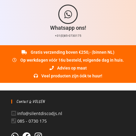
Whatsapp ons!
+31(0)85-0730175
Gratis verzending boven €250,- (binnen NL)
Op werkdagen vóór 16u besteld, volgende dag in huis.
Advies op maat
Veel producten zijn óók te huur!
Contact & VOLGEN
info@silentdiscodjs.nl
085 - 0730 175