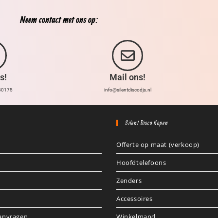
Neem contact met ons op:
s!
Mail ons!
30175
info@silentdiscodjs.nl
Silent Disco Kopen
Offerte op maat (verkoop)
Hoofdtelefoons
Zenders
Accessoires
aanvragen
Winkelmand