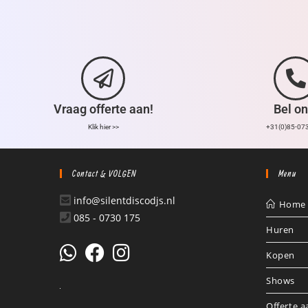
Vraag offerte aan!
Bel on
Klik hier >>
+31(0)85-07
Contact & VOLGEN
Menu
info@silentdiscodjs.nl
Home
085 - 0730 175
Huren
Kopen
Shows
Offerte 