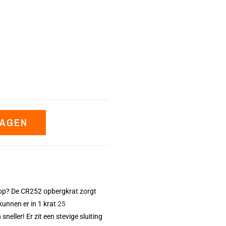
WAGEN
u op? De CR252 opbergkrat zorgt
unnen er in 1 krat
25
sneller! Er zit een stevige sluiting