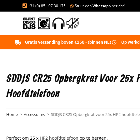
+31 (0) 85 - 07 30 175
Stuur een
Whatsapp
bericht!
Gratis verzending boven €250,- (binnen NL)
Op werkda
SDDJS CR25 Opbergkrat Voor 25x 
Hoofdtelefoon
Home
>
Accessoires
>
SDDJS CR25 Opbergkrat voor 25x HP2 hoofdtel
Perfect om 25 x
HP2 hoofdtelefoon
op te bergen.