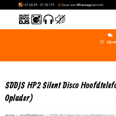
+31 (0) 85 - 07 30 175
Stuur een
Whatsapp
bericht!
Op we
SDDJS HP2 Silent Disco Hoofdtelefo
Oplader)
Home
>
Hoofdtelefoons
>
SDDJS HP2 Silent Disco Hoofdtelefoon (Incl.