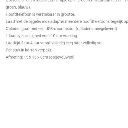
Oorschelp licht middels LED lampje op in 3 kleuren waaraan te zien is 
groen, blauw).
Hoofdtelefoon is verstelbaar in grootte.
Laad met de bijgeleverde adapter meerdere hoofdtelefoons tegelijk op
Opladen gaat met een USB-c connector (opladers meegeleverd)
1 laadcyclus is goed voor 10 uur werking.
Laadtijd 2 tot 4 uur vanaf volledig leeg naar volledig vol.
Per stuk in karton verpakt.
Afmeting: 15 x 15 x 8cm (opgevouwen)