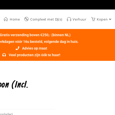
Home
Compleet met DJ(s)
Verhuur
Kopen
Gratis verzending boven €250,- (binnen NL)
rkdagen vóór 16u besteld, volgende dag in huis.
Advies op maat
Veel producten zijn óók te huur!
on (Incl.
 oplader)