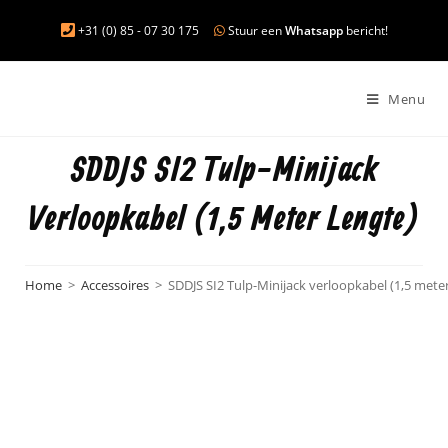
+31 (0) 85 - 07 30 175
Stuur een
Whatsapp
bericht!
Menu
SDDJS SI2 Tulp-Minijack
Verloopkabel (1,5 Meter Lengte)
Home
>
Accessoires
>
SDDJS SI2 Tulp-Minijack verloopkabel (1,5 meter