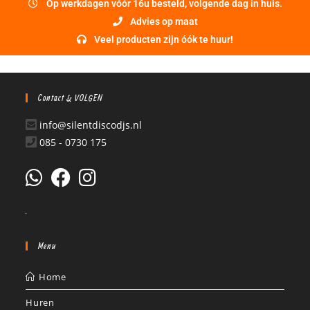
Op werkdagen vóór 16u besteld, volgende dag in huis.
Advies op maat
Veel producten zijn óók te huur!
Contact & VOLGEN
info@silentdiscodjs.nl
085 - 0730 175
Menu
Home
Huren