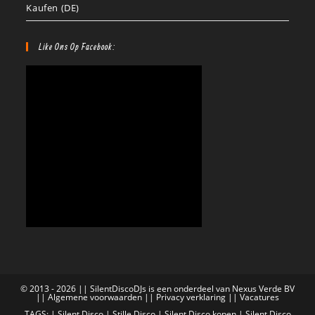
Kaufen (DE)
Like Ons Op Facebook:
© 2013 - 2026 || SilentDiscoDJs is een onderdeel van Nexus Verde BV
||
Algemene voorwaarden
||
Privacy verklaring
||
Vacatures
TAGS: |
Silent Disco
|
Stille Disco
|
Silent Disco kopen
|
Silent Disco