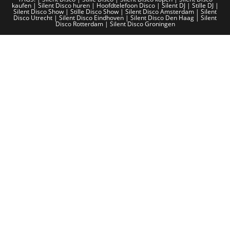
kaufen
|
Silent Disco huren
|
Hoofdtelefoon Disco
|
Silent DJ
|
Stille DJ
|
Silent Disco Show
|
Stille Disco Show
|
Silent Disco Amsterdam
|
Silent
Disco Utrecht
|
Silent Disco Eindhoven
|
Silent Disco Den Haag
|
Silent
Disco Rotterdam
|
Silent Disco Groningen