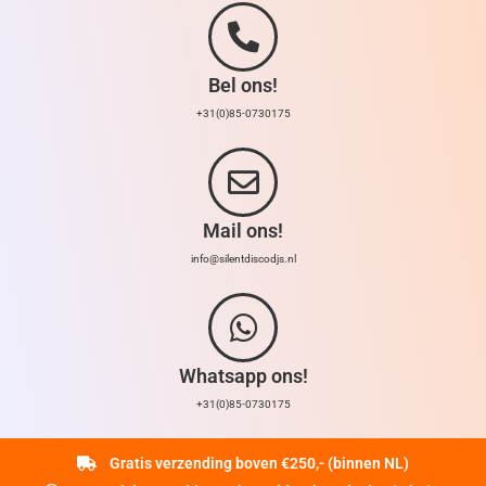
Bel ons!
+31(0)85-0730175
Mail ons!
info@silentdiscodjs.nl
Whatsapp ons!
+31(0)85-0730175
Gratis verzending boven €250,- (binnen NL)