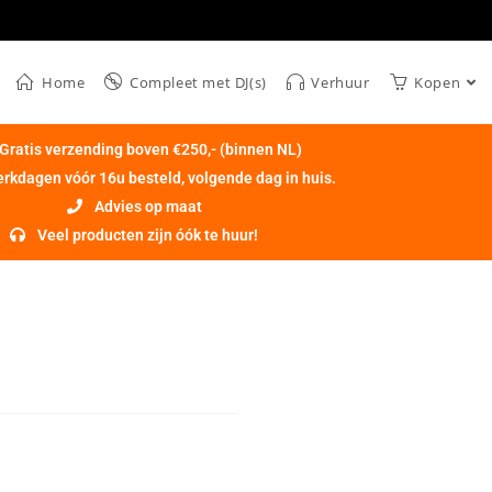
Home
Compleet met DJ(s)
Verhuur
Kopen
Gratis verzending boven €250,- (binnen NL)
rkdagen vóór 16u besteld, volgende dag in huis.
Advies op maat
Veel producten zijn óók te huur!