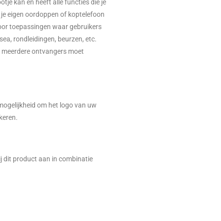
tje kan en heeft alle functies die je
 je eigen oordoppen of koptelefoon
voor toepassingen waar gebruikers
ea, rondleidingen, beurzen, etc.
t meerdere ontvangers moet
ogelijkheid om het logo van uw
ckeren.
 dit product aan in combinatie