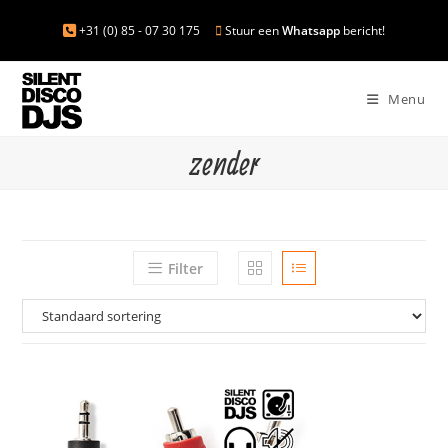
+31 (0) 85 - 07 30 175
Stuur een
Whatsapp
bericht!
Menu
zender
Filter