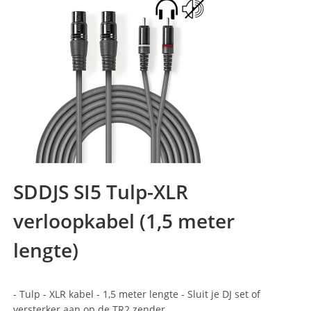
SDDJS SI5 Tulp-XLR
verloopkabel (1,5 meter
lengte)
- Tulp - XLR kabel - 1,5 meter lengte - Sluit je DJ set of
versterker aan op de TR2 zender.